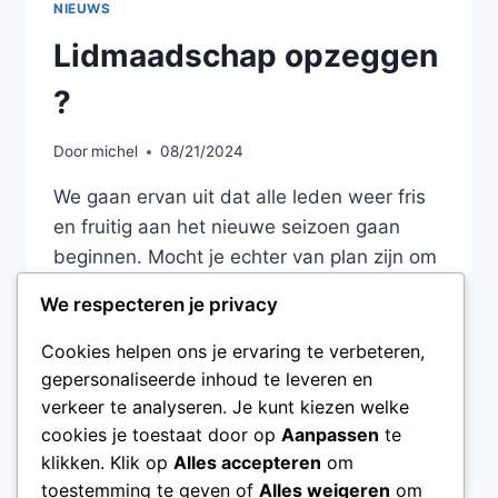
NIEUWS
Lidmaadschap opzeggen
?
Door
michel
08/21/2024
We gaan ervan uit dat alle leden weer fris
en fruitig aan het nieuwe seizoen gaan
beginnen. Mocht je echter van plan zijn om
je lidmaatschap op te zeggen, geef dit dan
We respecteren je privacy
op tijd door aan het secretariaat
(info@bad87.nl). Op die manier kunnen wij
Cookies helpen ons je ervaring te verbeteren,
de nodige aanpassingen doen en ruimte
gepersonaliseerde inhoud te leveren en
verkeer te analyseren. Je kunt kiezen welke
maken voor nieuwe leden die…
cookies je toestaat door op
Aanpassen
te
LEES MEER
klikken. Klik op
Alles accepteren
om
toestemming te geven of
Alles weigeren
om